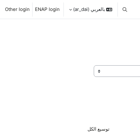
بالعربي ‎(ar_dai)‎
ENAP login
Other login
تبديل إدخال البحث
توسيع الكل