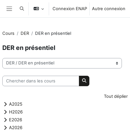
Passer au contenu principal
Connexion ENAP
Autre connexion
Activer/désactiver la saisie de recherche
Panneau latéral
Cours
DER
DER en présentiel
DER en présentiel
Catégories de cours
Chercher dans les cours
Chercher dans les cou
Tout déplier
A2025
H2026
E2026
A2026