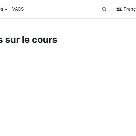
es
VACS
França
Activer/désactiv
 sur le cours