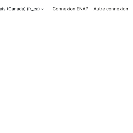
is (Canada) ‎(fr_ca)‎
Connexion ENAP
Autre connexion
er la saisie de recherche