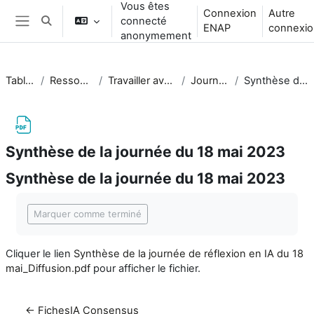
Vous êtes
Passer au contenu principal
Connexion
Autre
connecté
Activer/désactiver la saisie de recherche
ENAP
connexio
Panneau latéral
anonymement
Tableau de bord
Ressources_enseignement
Travailler avec l'intelligence artificielle (IA)
Journée du 18 mai 2023
Synthèse de la journée du 18 mai 2023
Synthèse de la journée du 18 mai 2023
Synthèse de la journée du 18 mai 2023
Conditions d’achèvement
Marquer comme terminé
Cliquer le lien
Synthèse de la journée de réflexion en IA du 18
mai_Diffusion.pdf
pour afficher le fichier.
← FichesIA Consensus