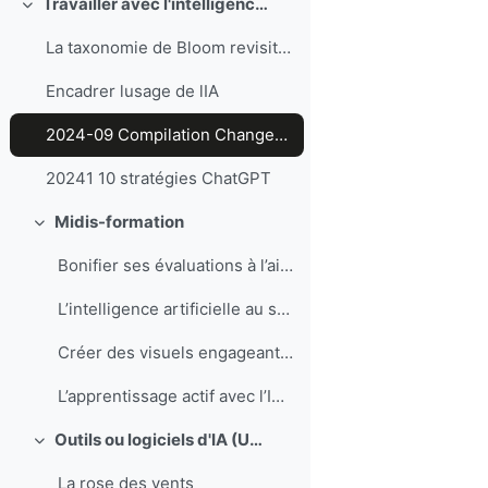
Travailler avec l'intelligence artificielle (IA)
Replier
La taxonomie de Bloom revisitée à l'ère de l'IA
Encadrer lusage de lIA
2024-09 Compilation Changements
20241 10 stratégies ChatGPT
Midis-formation
Replier
Bonifier ses évaluations à l’aide de l’IA
L’intelligence artificielle au service des lectures obligatoires
Créer des visuels engageants à l’aide de l’IA
L’apprentissage actif avec l’IA: jeux de rôles et simulations
Outils ou logiciels d'IA (UQAC)
Replier
La rose des vents