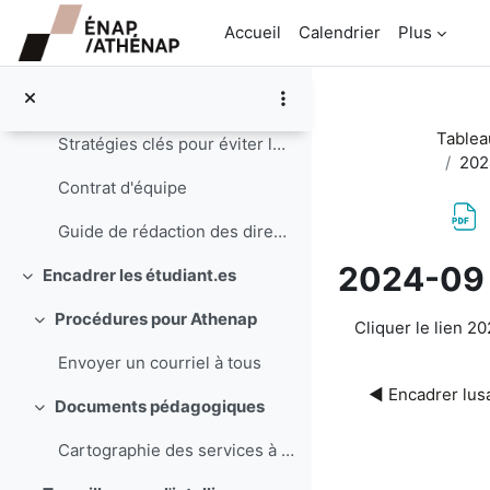
Passer au contenu principal
Documents pédagogiques
Replier
Accueil
Calendrier
Plus
Affiche Les activités d'évaluation
Le Tableau : L'évaluation en situation authentique
Tablea
Stratégies clés pour éviter les conflits intraéquipes
202
Contrat d'équipe
Guide de rédaction des directives des travaux
2024-09 
Encadrer les étudiant.es
Replier
Conditions d’a
Procédures pour Athenap
Cliquer le lien
20
Replier
Envoyer un courriel à tous
◀︎ Encadrer lus
Documents pédagogiques
Replier
Cartographie des services à la communauté étudiante