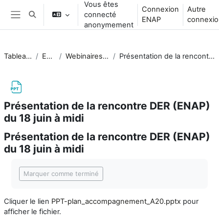
Vous êtes
Passer au contenu principal
Connexion
Autre
connecté
Activer/désactiver la saisie de recherche
ENAP
connexio
Panneau latéral
anonymement
Tableau de bord
ENS_FAD
Webinaires de soutien FAD
Présentation de la rencontre DER (ENAP) du 18 juin à midi
Présentation de la rencontre DER (ENAP)
du 18 juin à midi
Présentation de la rencontre DER (ENAP)
du 18 juin à midi
Conditions d’achèvement
Marquer comme terminé
Cliquer le lien
PPT-plan_accompagnement_A20.pptx
pour
afficher le fichier.