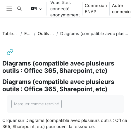
Vous êtes
Passer au contenu principal
Connexion
Autre
connecté
Activer/désactiver la saisie de recherche
ENAP
connexio
Panneau latéral
anonymement
Tableau de bord
ENS_FAD
Outils audiovisuels
Diagrams (compatible avec plusieurs outils : Office 365, Sharepoint, etc)
Diagrams (compatible avec plusieurs
outils : Office 365, Sharepoint, etc)
Diagrams (compatible avec plusieurs
outils : Office 365, Sharepoint, etc)
Conditions d’achèvement
Marquer comme terminé
Cliquer sur
Diagrams (compatible avec plusieurs outils : Office
365, Sharepoint, etc)
pour ouvrir la ressource.