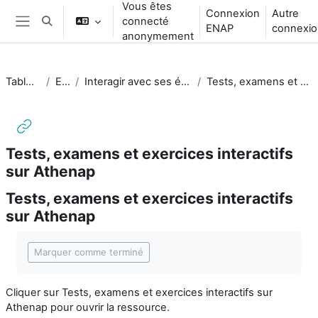
Vous êtes
Passer au contenu principal
Connexion
Autre
connecté
Activer/désactiver la saisie de recherche
ENAP
connexio
Panneau latéral
anonymement
Tableau de bord
ENS_FAD
Interagir avec ses étudiants à distance et les évaluer
Tests, examens et exercices interactifs sur Athenap
Tests, examens et exercices interactifs
sur Athenap
Tests, examens et exercices interactifs
sur Athenap
Conditions d’achèvement
Marquer comme terminé
Cliquer sur
Tests, examens et exercices interactifs sur
Athenap
pour ouvrir la ressource.