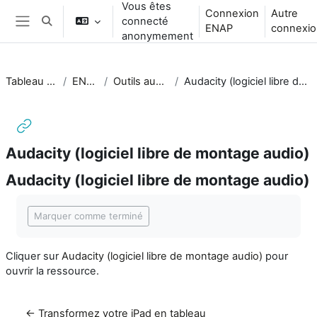
Vous êtes
Passer au contenu principal
Connexion
Autre
connecté
Activer/désactiver la saisie de recherche
ENAP
connexio
Panneau latéral
anonymement
Tableau de bord
ENS_FAD
Outils audiovisuels
Audacity (logiciel libre de montage audio)
Audacity (logiciel libre de montage audio)
Audacity (logiciel libre de montage audio)
Conditions d’achèvement
Marquer comme terminé
Cliquer sur
Audacity (logiciel libre de montage audio)
pour
ouvrir la ressource.
← Transformez votre iPad en tableau