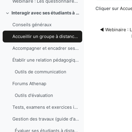
Webinaire : Les questionnaires sur Moodle
Cliquer sur
Accue
Interagir avec ses étudiants à distance et les évaluer
Replier
Conseils généraux
◀︎ Webinaire : 
Accueillir un groupe à distance : comment bien démarrer une formation en ligne?
Accompagner et encadrer ses étudiants (Poellhuber, B. et coll, 2020)
Établir une relation pédagogique à distance...est-ce possible?
Outils de communication
Forums Athenap
Outils d'évaluation
Tests, examens et exercices interactifs sur Athenap
Gestion des travaux (guide d'analyse des résultats avec Compilatio)
Évaluer ses étudiants à distance