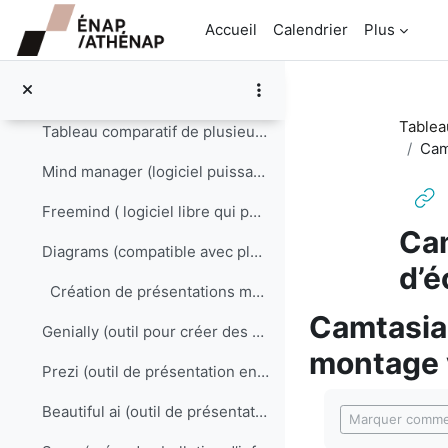
Passer au contenu principal
Création de cartes heuristiques, mentales ou co...
Accueil
Calendrier
Plus
Cartes conceptuelles : Rôles
Exploiter les cartes conceptuelles
Tablea
Tableau comparatif de plusieurs outils
Cam
Mind manager (logiciel puissant de mind mapping)
Freemind ( logiciel libre qui permet de créer des cartes heuristiques, diagrammes représentant les connexions sémantiques entre différentes idées)
Cam
Diagrams (compatible avec plusieurs outils : Office 365, Sharepoint, etc)
d’é
Création de présentations multimédias
Camtasia 
Genially (outil pour créer des contenus de présentation interactifs)
montage 
Prezi (outil de présentation en ligne)
Conditions d’a
Beautiful ai (outil de présentation en ligne)
Marquer comme