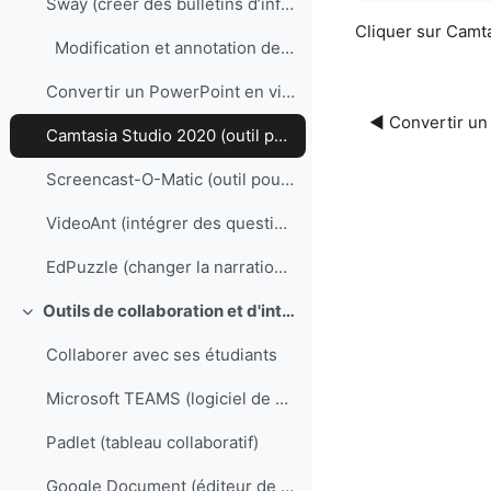
Sway (créer des bulletins d’information, des présentations et des documents attrayants en un clin d’œil)
Cliquer sur
Camta
Modification et annotation de vidéos
Convertir un PowerPoint en vidéo
◀︎ Convertir u
Camtasia Studio 2020 (outil pour l’enregistrement d’écran et le montage vidéo)
Screencast-O-Matic (outil pour l’enregistrement d’écran et le montage vidéo)
VideoAnt (intégrer des questions dans des vidéos YouTube ou dans vos vidéos)
EdPuzzle (changer la narration d'une vidéo ou ajouter des questions)
Outils de collaboration et d'interaction
Replier
Collaborer avec ses étudiants
Microsoft TEAMS (logiciel de communication collaborative)
Padlet (tableau collaboratif)
Google Document (éditeur de texte collaboratif)