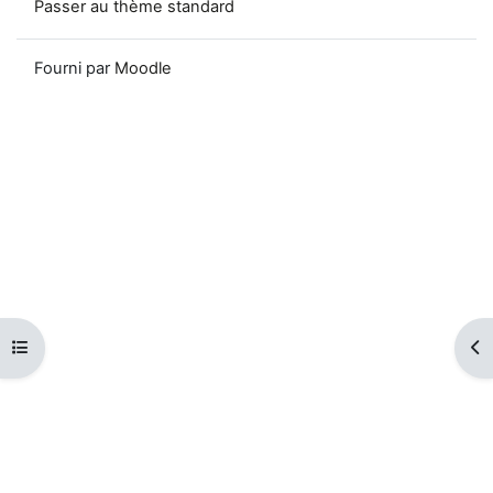
Passer au thème standard
Fourni par
Moodle
Ouvrir l’index du cours
Ouv