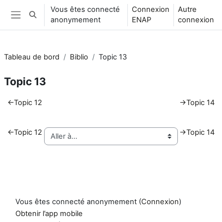
Passer au contenu principal
Vous êtes connecté
Connexion
Autre
Activer/désactiver la saisie de recherche
anonymement
ENAP
connexion
Panneau latéral
Tableau de bord
Biblio
Topic 13
Topic 13
Résumé de section
←
Topic 12
→
Topic 14
←
Topic 12
→
Topic 14
Vous êtes connecté anonymement (
Connexion
)
Obtenir l’app mobile