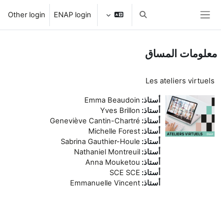
خطى إلى المحتوى الرئيسي
Other login
ENAP login
تبديل إدخال البحث
واجهة جانبية
معلومات المساق
Les ateliers virtuels
أستاذ:
Emma Beaudoin
أستاذ:
Yves Brillon
أستاذ:
Geneviève Cantin-Chartré
أستاذ:
Michelle Forest
أستاذ:
Sabrina Gauthier-Houle
أستاذ:
Nathaniel Montreuil
أستاذ:
Anna Mouketou
أستاذ:
SCE SCE
أستاذ:
Emmanuelle Vincent