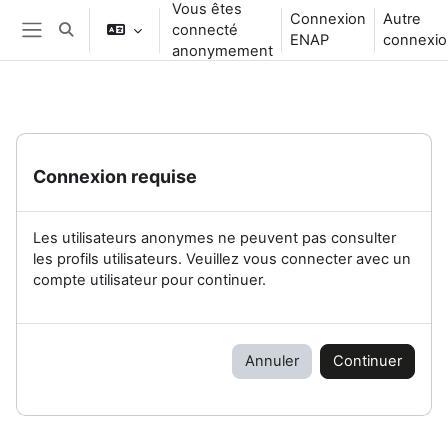
Vous êtes
Passer au contenu principal
Connexion
Autre
connecté
Activer/désactiver la saisie de recherche
ENAP
connexio
Panneau latéral
anonymement
Connexion requise
Les utilisateurs anonymes ne peuvent pas consulter
les profils utilisateurs. Veuillez vous connecter avec un
compte utilisateur pour continuer.
Annuler
Continuer