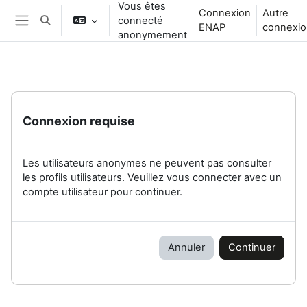
Vous êtes
Passer au contenu principal
Connexion
Autre
connecté
Activer/désactiver la saisie de recherche
ENAP
connexio
Panneau latéral
anonymement
Connexion requise
Les utilisateurs anonymes ne peuvent pas consulter
les profils utilisateurs. Veuillez vous connecter avec un
compte utilisateur pour continuer.
Annuler
Continuer