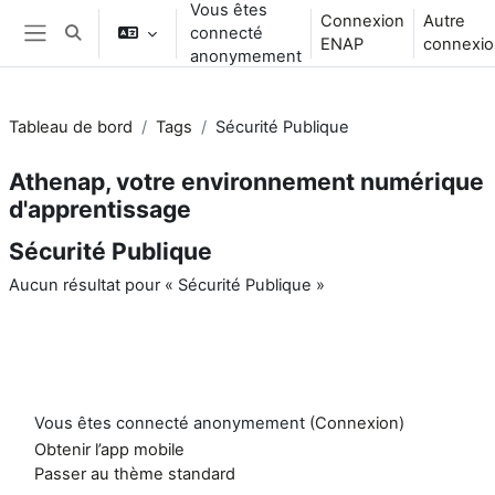
Vous êtes
Passer au contenu principal
Connexion
Autre
connecté
Activer/désactiver la saisie de recherche
ENAP
connexio
Panneau latéral
anonymement
Tableau de bord
Tags
Sécurité Publique
Athenap, votre environnement numérique
d'apprentissage
Sécurité Publique
Aucun résultat pour « Sécurité Publique »
Vous êtes connecté anonymement (
Connexion
)
Obtenir l’app mobile
Passer au thème standard