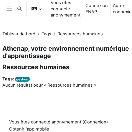
Vous êtes
Passer au contenu principal
Connexion
Autre
connecté
Activer/désactiver la saisie de recherche
ENAP
connexio
Panneau latéral
anonymement
Tableau de bord
Tags
Ressources humaines
Athenap, votre environnement numérique
d'apprentissage
Ressources humaines
Tags:
gestion
Aucun résultat pour « Ressources humaines »
Vous êtes connecté anonymement (
Connexion
)
Obtenir l’app mobile