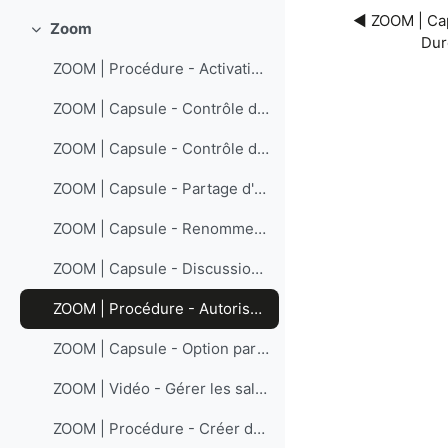
◀︎ ZOOM | Cap
Zoom
Replier
Dur
ZOOM | Procédure - Activation du compte ZOOM (licence ENAP) et connexion
ZOOM | Capsule - Contrôle de la vidéo ( Durée : 2 min.)
ZOOM | Capsule - Contrôle du son ( Durée : 2 min.)
ZOOM | Capsule - Partage d'écran (Durée : 3 min)
ZOOM | Capsule - Renommer un participant ( Durée : 1 min.)
ZOOM | Capsule - Discussion ( Durée : 1 min.)
ZOOM | Procédure - Autoriser le partage d'écran par les participant·es
ZOOM | Capsule - Option participants (Durée : 2 min)
ZOOM | Vidéo - Gérer les salles de répartition (Durée : 5 min)
ZOOM | Procédure - Créer des salles de répartition