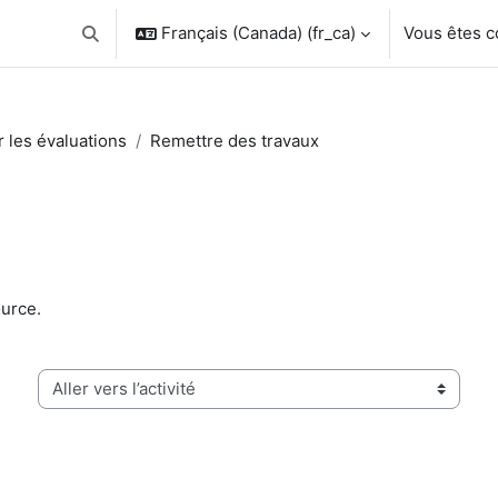
Français (Canada) ‎(fr_ca)‎
Vous êtes 
Activer/désactiver la saisie de recherche
 les évaluations
Remettre des travaux
ource.
Aller vers l’activité