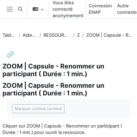
Vous êtes
Passer au contenu principal
Connexion
Autre
connecté
Activer/désactiver la saisie de recherche
ENAP
connexio
Panneau latéral
anonymement
Tableau de bord
Aide_intervenant·es
RESSOURCES COMPLÉMENTAIRES
Zoom
ZOOM | Capsule - Renommer un participant ( Durée : 1 min.)
ZOOM | Capsule - Renommer un
participant ( Durée : 1 min.)
ZOOM | Capsule - Renommer un
participant ( Durée : 1 min.)
Conditions d’achèvement
Marquer comme terminé
Cliquer sur
ZOOM | Capsule - Renommer un participant (
Durée : 1 min.)
pour ouvrir la ressource.