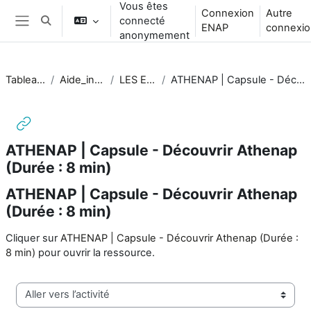
Vous êtes
Passer au contenu principal
Connexion
Autre
connecté
Activer/désactiver la saisie de recherche
ENAP
connexio
Panneau latéral
anonymement
Tableau de bord
Aide_intervenant·es
LES ESSENTIELS
ATHENAP | Capsule - Découvrir Athenap (Durée : 8 min)
ATHENAP | Capsule - Découvrir Athenap
(Durée : 8 min)
ATHENAP | Capsule - Découvrir Athenap
(Durée : 8 min)
Conditions d’achèvement
Cliquer sur
ATHENAP | Capsule - Découvrir Athenap (Durée :
8 min)
pour ouvrir la ressource.
Aller vers l’activité