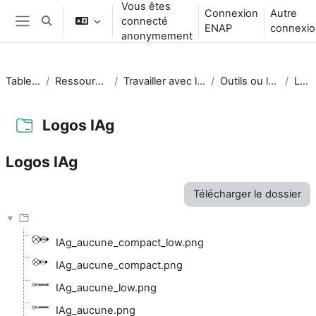
Vous êtes
Passer au contenu principal
Connexion
Autre
connecté
Activer/désactiver la saisie de recherche
ENAP
connexio
Panneau latéral
anonymement
Tableau de bord
Ressources_enseignement
Travailler avec l'intelligence artificielle (IA)
Outils ou logiciels d'IA (UQAC)
Logos IAg
Logos IAg
Logos IAg
Conditions d’achèvement
Télécharger le dossier
IAg_aucune_compact_low.png
IAg_aucune_compact.png
IAg_aucune_low.png
IAg_aucune.png