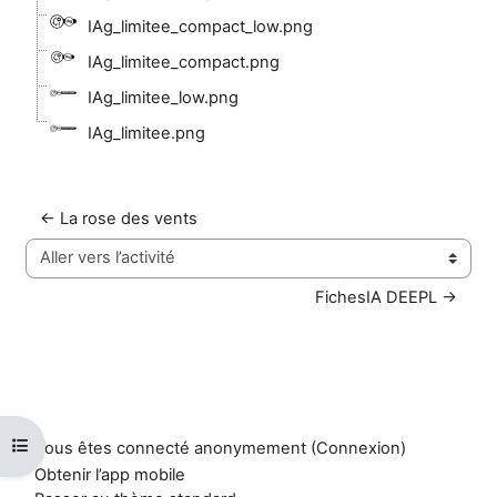
IAg_limitee_compact_low.png
IAg_limitee_compact.png
IAg_limitee_low.png
IAg_limitee.png
← La rose des vents
Aller vers l’activité
FichesIA DEEPL →
Ouvrir l’index du cours
Vous êtes connecté anonymement (
Connexion
)
Obtenir l’app mobile