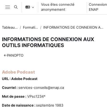
Passer au contenu principal
Vous êtes connecté
Connexion
Activer/désactiver la saisie de recherche
anonymement
ENAP
Panneau latéral
Tableau de bord
Formation_VPSC
INFORMATIONS DE CONNEXION AUX OUTILS INFORMATIQUES
INFORMATIONS DE CONNEXION AUX
OUTILS INFORMATIQUES
Résumé de section
←
PANOPTO
Adobe Podcast
URL :
Adobe Podcast
Courriel :
services-conseils@enap.ca
Mot de passe :
VPsc1234*
Date de naissance :
septembre 1983