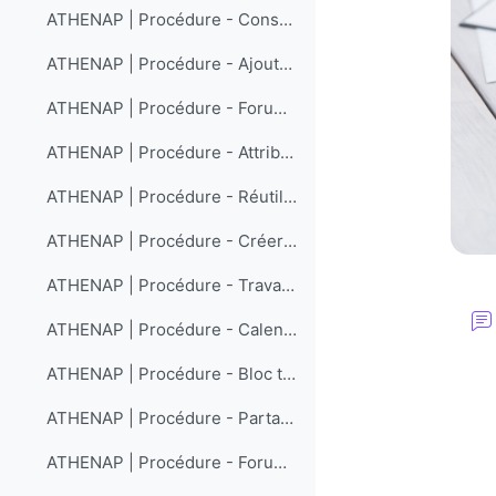
ATHENAP | Procédure - Consulter un document
ATHENAP | Procédure - Ajouter un fichier
ATHENAP | Procédure - Forum : Abonnement, désabonnement et notifications
ATHENAP | Procédure - Attribuer des sous-groupes aux participants et participantes
ATHENAP | Procédure - Réutiliser le contenu d'un cours
ATHENAP | Procédure - Créer une rencontre Zoom
ATHENAP | Procédure - Travail à compléter : Créer
ATHENAP | Procédure - Calendrier de rencontres individuelles : Créer un calendrier
ATHENAP | Procédure - Bloc texte : Créer et configurer
ATHENAP | Procédure - Partager l'accès à la bibliothèque vidéo Panopto d'un cours modèle à une cohorte
ATHENAP | Procédure - Forum : Créer