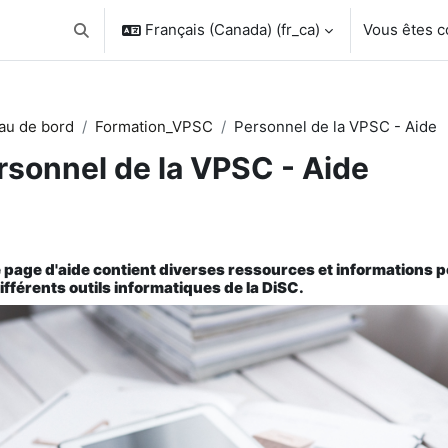
Français (Canada) ‎(fr_ca)‎
Vous êtes 
Activer/désactiver la saisie de recherche
au de bord
Formation_VPSC
Personnel de la VPSC - Aide
rsonnel de la VPSC - Aide
sumé de section
 page d'aide contient diverses ressources et informations po
ifférents outils informatiques de la DiSC.