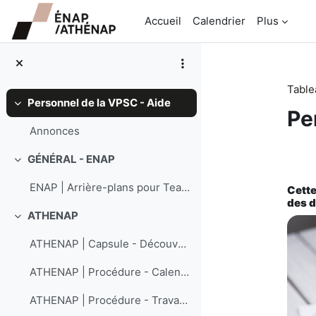
Passer au contenu principal
Accueil
Calendrier
Plus
Table
Personnel de la VPSC - Aide
Replier
Pe
Annonces
Ré
GÉNÉRAL - ENAP
Replier
ENAP | Arrière-plans pour Teams et Zoom
Cette
des d
ATHENAP
Replier
ATHENAP | Capsule - Découvrir Athenap (Durée : 8 min)
ATHENAP | Procédure - Calendrier de rencontres individuelles : Récupérer ou modifier
ATHENAP | Procédure - Travail à compléter : Consulter, évaluer ou octroyer une prolongation