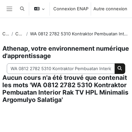
Passer au contenu principal
Connexion ENAP
Autre connexion
Activer/désactiver la saisie de recherche
Panneau latéral
Cours
Chercher
WA 0812 2782 5310 Kontraktor Pembuatan Interior Rak TV HPL Minimalis Argomulyo Salatiga
Athenap, votre environnement numérique
d'apprentissage
Chercher dans les cours
Cherc
Aucun cours n'a été trouvé que contenait
les mots 'WA 0812 2782 5310 Kontraktor
Pembuatan Interior Rak TV HPL Minimalis
Argomulyo Salatiga'