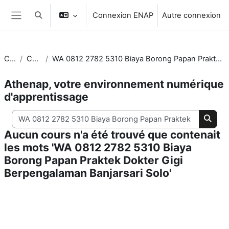
Passer au contenu principal
Connexion ENAP
Autre connexion
Activer/désactiver la saisie de recherche
Panneau latéral
Cours
Chercher
WA 0812 2782 5310 Biaya Borong Papan Praktek Dokter Gigi Berpengalaman Banjarsari Solo
Athenap, votre environnement numérique
d'apprentissage
Chercher dans les cours
Cherc
Aucun cours n'a été trouvé que contenait
les mots 'WA 0812 2782 5310 Biaya
Borong Papan Praktek Dokter Gigi
Berpengalaman Banjarsari Solo'