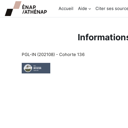
Passer au contenu principal
Accueil
Aide
Citer ses sourc
Informations
PGL-IN (202108) - Cohorte 136