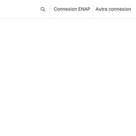
Connexion ENAP
Autre connexion
Activer/désactiver la saisie de recherche