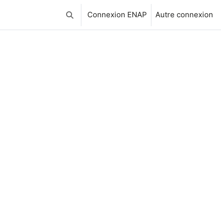
Connexion ENAP
Autre connexion
Activer/désactiver la saisie de recherche