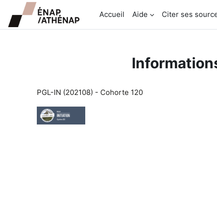
Passer au contenu principal
Accueil
Aide
Citer ses sourc
Informations
PGL-IN (202108) - Cohorte 120