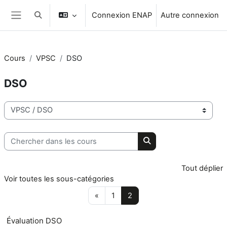
Passer au contenu principal
Connexion ENAP
Autre connexion
Activer/désactiver la saisie de recherche
Panneau latéral
Cours
VPSC
DSO
DSO
Catégories de cours
Chercher dans les cours
Chercher dans les cou
Tout déplier
Voir toutes les sous-catégories
Page précédente
Page 1
Page 2
«
1
2
Évaluation DSO