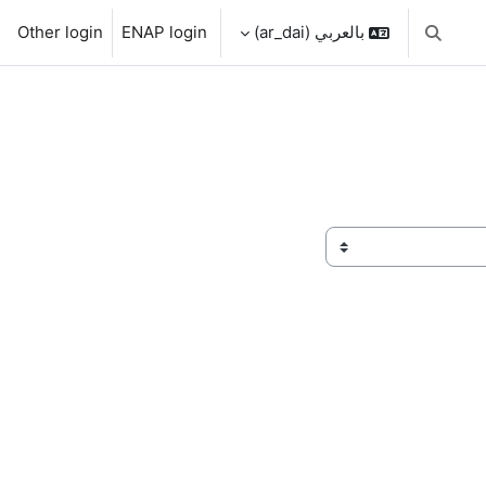
بالعربي ‎(ar_dai)‎
ENAP login
Other login
تبديل إدخال البحث