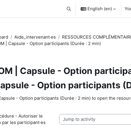
English ‎(en)‎
You
Toggle search input
oard
Aide_intervenant·es
RESSOURCES COMPLÉMENTAIR
M | Capsule - Option participants (Durée : 2 min)
M | Capsule - Option participa
psule - Option participants (D
quirements
apsule - Option participants (Durée : 2 min)
to open the resour
édure - Autoriser le 
Jump to activity
 par les participant·es