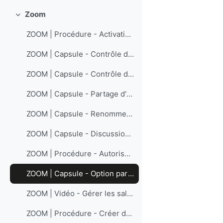
Zoom
Collapse
ZOOM | Procédure - Activation du compte ZOOM (licence ENAP) et connexion
ZOOM | Capsule - Contrôle de la vidéo ( Durée : 2 min.)
ZOOM | Capsule - Contrôle du son ( Durée : 2 min.)
ZOOM | Capsule - Partage d'écran (Durée : 3 min)
ZOOM | Capsule - Renommer un participant ( Durée : 1 min.)
ZOOM | Capsule - Discussion ( Durée : 1 min.)
ZOOM | Procédure - Autoriser le partage d'écran par les participant·es
ZOOM | Capsule - Option participants (Durée : 2 min)
ZOOM | Vidéo - Gérer les salles de répartition (Durée : 5 min)
ZOOM | Procédure - Créer des salles de répartition